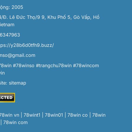
ộng: 2005
34/Đ. Lê Đức Thọ/9 9, Khu Phố 5, Gò Vấp, Hồ
Vietnam
86347963
tps://y28b6d0tfh9.buzz/
nso@gmail.com
78win #78winso #trangchu78win #78wincom
in
ite:
sitemap
78win vn | 78wint1 | 78win01 | 78win co | 78win
n | 78win com