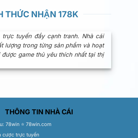
H THỨC NHẬN 178K
trực tuyến đầy cạnh tranh. Nhà cái
hất lượng trong từng sản phẩm và hoạt
i được game thủ yêu thích nhất tại thị
THÔNG TIN NHÀ CÁI
ệu:
78win
⭐️
78win.com
á cược trực tuyến