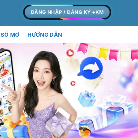
ĐĂNG NHẬP / ĐĂNG KÝ +KM
SỔ MƠ
HƯỚNG DẪN