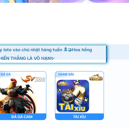
 loto vào chủ nhật hàng tuần 🔝🤝Hoa hồng
 CHIẾN THẮNG LÀ VÔ HẠN✨