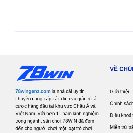
VỀ CHÚ
78wingenz.com
là nhà cái uy tín
Giới thiệu
chuyên cung cấp các dịch vụ giải trí cá
Chính sác
cược hàng đầu tại khu vực Châu Á và
Việt Nam. Với hơn 11 năm kinh nghiệm
Điều khoả
trong ngành, sân chơi 78WIN đã đem
Miễn trừ t
đến cho người chơi một loạt trò chơi