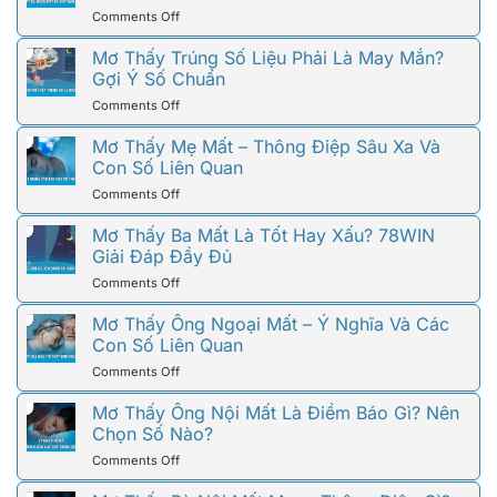
Yêu
on
Comments Off
Cũ
Mơ
Và
Thấy
Mơ Thấy Trúng Số Liệu Phải Là May Mắn?
Những
Bà
Gợi Ý Số Chuẩn
Ẩn
Ngoại
Ý
on
Comments Off
Mất
Đằng
Mơ
Và
Sau
Thấy
Mơ Thấy Mẹ Mất – Thông Điệp Sâu Xa Và
Những
Chiêm
Trúng
Con Số Liên Quan
Ẩn
Bao
Số
Ý
on
Comments Off
Liệu
Đặc
Mơ
Phải
Biệt
Thấy
Mơ Thấy Ba Mất Là Tốt Hay Xấu? 78WIN
Là
Cần
Mẹ
Giải Đáp Đầy Đủ
May
Biết
Mất
Mắn?
on
Comments Off
–
Gợi
Mơ
Thông
Ý
Thấy
Mơ Thấy Ông Ngoại Mất – Ý Nghĩa Và Các
Điệp
Số
Ba
Con Số Liên Quan
Sâu
Chuẩn
Mất
Xa
on
Comments Off
Là
Và
Mơ
Tốt
Con
Thấy
Mơ Thấy Ông Nội Mất Là Điềm Báo Gì? Nên
Hay
Số
Ông
Chọn Số Nào?
Xấu?
Liên
Ngoại
78WIN
Quan
on
Comments Off
Mất
Giải
Mơ
–
Đáp