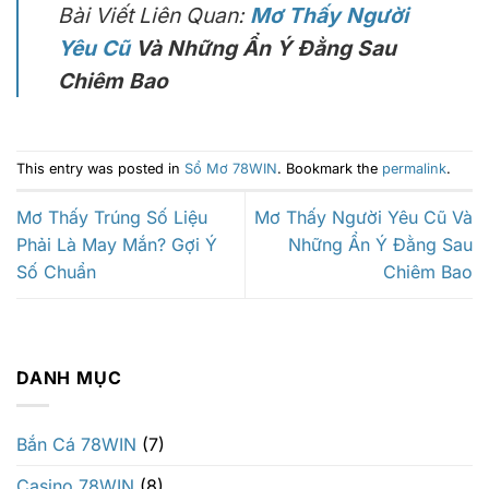
Bài Viết Liên Quan:
Mơ Thấy Người
Yêu Cũ
Và Những Ẩn Ý Đằng Sau
Chiêm Bao
This entry was posted in
Sổ Mơ 78WIN
. Bookmark the
permalink
.
Mơ Thấy Trúng Số Liệu
Mơ Thấy Người Yêu Cũ Và
Phải Là May Mắn? Gợi Ý
Những Ẩn Ý Đằng Sau
Số Chuẩn
Chiêm Bao
DANH MỤC
Bắn Cá 78WIN
(7)
Casino 78WIN
(8)