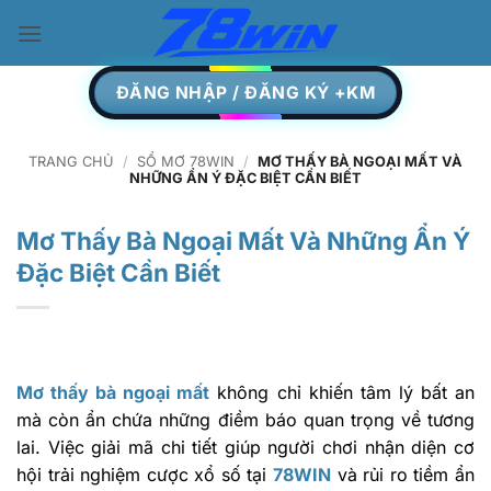
Skip
to
content
ĐĂNG NHẬP / ĐĂNG KÝ +KM
TRANG CHỦ
/
SỔ MƠ 78WIN
/
MƠ THẤY BÀ NGOẠI MẤT VÀ
NHỮNG ẨN Ý ĐẶC BIỆT CẦN BIẾT
Mơ Thấy Bà Ngoại Mất Và Những Ẩn Ý
Đặc Biệt Cần Biết
Mơ thấy bà ngoại mất
không chỉ khiến tâm lý bất an
mà còn ẩn chứa những điềm báo quan trọng về tương
lai. Việc giải mã chi tiết giúp người chơi nhận diện cơ
hội trải nghiệm cược xổ số tại
78WIN
và rủi ro tiềm ẩn