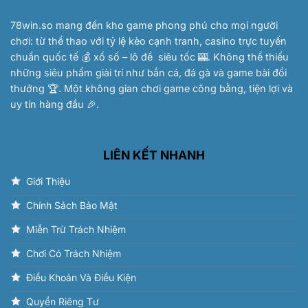
78win.so
mang đến kho game phong phú cho mọi người
chơi: từ thể thao với tỷ lệ kèo cạnh tranh, casino trực tuyến
chuẩn quốc tế 💰 xổ số – lô đề siêu tốc 🎰. Không thể thiếu
những siêu phẩm giải trí như bắn cá, đá gà và game bài đổi
thưởng 🏆. Một không gian chơi game công bằng, tiện lợi và
uy tín hàng đầu 🎉.
LIÊN KẾT NHANH
Giới Thiệu
Chính Sách Bảo Mật
Miễn Trừ Trách Nhiệm
Chơi Có Trách Nhiệm
Điều Khoản Và Điều Kiện
Quyền Riêng Tư