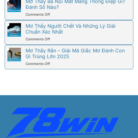
Thấy
Mơ Thấy Bà Nội Mất Mang Thông Điệp Gì?
Ý
Đầy
Ông
Đánh Số Nào?
Nghĩa
Đủ
Nội
Và
on
Comments Off
Mất
Các
Mơ
Là
Con
Thấy
Mơ Thấy Người Chết Và Những Lý Giải
Điềm
Số
Bà
Chuẩn Xác Nhất
Báo
Liên
Nội
Gì?
Quan
on
Comments Off
Mất
Nên
Mơ
Mang
Chọn
Thấy
Mơ Thấy Rắn – Giải Mã Giấc Mơ Đánh Con
Thông
Số
Người
Gì Trúng Lớn 2025
Điệp
Nào?
Chết
Gì?
on
Comments Off
Và
Đánh
Mơ
Những
Số
Thấy
Lý
Nào?
Rắn
Giải
–
Chuẩn
Giải
Xác
Mã
Nhất
Giấc
Mơ
Đánh
Con
Gì
Trúng
Lớn
2025