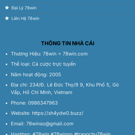
Đại Lý 78win
Liên Hệ 78win
THÔNG TIN NHÀ CÁI
Thương Hiệu:
78win
⭐️
78win.com
Thể loại: Cá cược trực tuyến
Năm hoạt động: 2005
Địa chỉ: 234/Đ. Lê Đức Thọ/9 9, Khu Phố 5, Gò
Vấp, Hồ Chí Minh, Vietnam
Phone: 0986347963
Website:
https://sh4ydw0.buzz/
Email:
78winso@gmail.com
Hashtag: #78win #78winso #trangchu78win