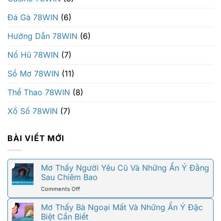
Đá Gà 78WIN
(6)
Hướng Dẫn 78WIN
(6)
Nổ Hũ 78WIN
(7)
Sổ Mơ 78WIN
(11)
Thể Thao 78WIN
(8)
Xổ Số 78WIN
(7)
BÀI VIẾT MỚI
Mơ Thấy Người Yêu Cũ Và Những Ẩn Ý Đằng
Sau Chiêm Bao
on
Comments Off
Mơ
Thấy
Mơ Thấy Bà Ngoại Mất Và Những Ẩn Ý Đặc
Người
Biệt Cần Biết