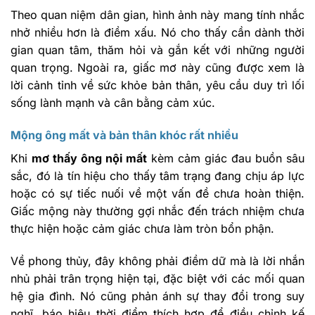
Theo quan niệm dân gian, hình ảnh này mang tính nhắc
nhở nhiều hơn là điềm xấu. Nó cho thấy cần dành thời
gian quan tâm, thăm hỏi và gắn kết với những người
quan trọng. Ngoài ra, giấc mơ này cũng được xem là
lời cảnh tỉnh về sức khỏe bản thân, yêu cầu duy trì lối
sống lành mạnh và cân bằng cảm xúc.
Mộng ông mất và bản thân khóc rất nhiều
Khi
mơ thấy ông nội mất
kèm cảm giác đau buồn sâu
sắc, đó là tín hiệu cho thấy tâm trạng đang chịu áp lực
hoặc có sự tiếc nuối về một vấn đề chưa hoàn thiện.
Giấc mộng này thường gợi nhắc đến trách nhiệm chưa
thực hiện hoặc cảm giác chưa làm tròn bổn phận.
Về phong thủy, đây không phải điềm dữ mà là lời nhắn
nhủ phải trân trọng hiện tại, đặc biệt với các mối quan
hệ gia đình. Nó cũng phản ánh sự thay đổi trong suy
nghĩ, báo hiệu thời điểm thích hợp để điều chỉnh kế