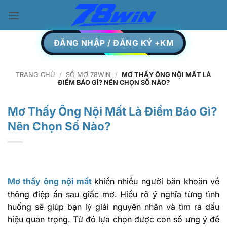
Skip
to
content
ĐĂNG NHẬP / ĐĂNG KÝ +KM
TRANG CHỦ
/
SỔ MƠ 78WIN
/
MƠ THẤY ÔNG NỘI MẤT LÀ
ĐIỀM BÁO GÌ? NÊN CHỌN SỐ NÀO?
Mơ Thấy Ông Nội Mất Là Điềm Báo Gì?
Nên Chọn Số Nào?
Mơ thấy ông nội mất
khiến nhiều người băn khoăn về
thông điệp ẩn sau giấc mơ. Hiểu rõ ý nghĩa từng tình
huống sẽ giúp bạn lý giải nguyên nhân và tìm ra dấu
hiệu quan trọng. Từ đó lựa chọn được con số ưng ý để