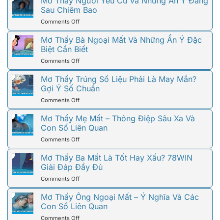
Mơ Thấy Người Yêu Cũ Và Những Ẩn Ý Đằng
Sau Chiêm Bao
on
Comments Off
Mơ
Thấy
Mơ Thấy Bà Ngoại Mất Và Những Ẩn Ý Đặc
Người
Biệt Cần Biết
Yêu
on
Comments Off
Cũ
Mơ
Và
Thấy
Mơ Thấy Trúng Số Liệu Phải Là May Mắn?
Những
Bà
Gợi Ý Số Chuẩn
Ẩn
Ngoại
Ý
on
Comments Off
Mất
Đằng
Mơ
Và
Sau
Thấy
Mơ Thấy Mẹ Mất – Thông Điệp Sâu Xa Và
Những
Chiêm
Trúng
Con Số Liên Quan
Ẩn
Bao
Số
Ý
on
Comments Off
Liệu
Đặc
Mơ
Phải
Biệt
Thấy
Mơ Thấy Ba Mất Là Tốt Hay Xấu? 78WIN
Là
Cần
Mẹ
Giải Đáp Đầy Đủ
May
Biết
Mất
Mắn?
on
Comments Off
–
Gợi
Mơ
Thông
Ý
Thấy
Mơ Thấy Ông Ngoại Mất – Ý Nghĩa Và Các
Điệp
Số
Ba
Con Số Liên Quan
Sâu
Chuẩn
Mất
Xa
on
Comments Off