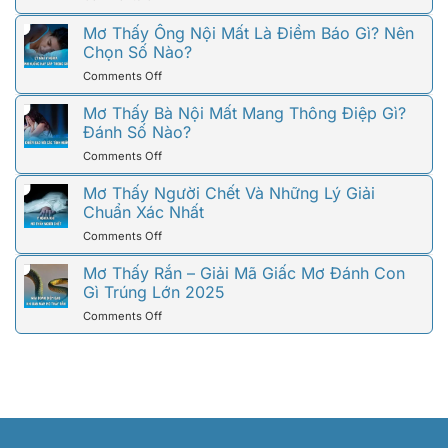
Là
Và
Mơ
Tốt
Con
Thấy
Mơ Thấy Ông Nội Mất Là Điềm Báo Gì? Nên
Hay
Số
Ông
Chọn Số Nào?
Xấu?
Liên
Ngoại
78WIN
Quan
on
Comments Off
Mất
Giải
Mơ
–
Đáp
Thấy
Mơ Thấy Bà Nội Mất Mang Thông Điệp Gì?
Ý
Đầy
Ông
Đánh Số Nào?
Nghĩa
Đủ
Nội
Và
on
Comments Off
Mất
Các
Mơ
Là
Con
Thấy
Mơ Thấy Người Chết Và Những Lý Giải
Điềm
Số
Bà
Chuẩn Xác Nhất
Báo
Liên
Nội
Gì?
Quan
on
Comments Off
Mất
Nên
Mơ
Mang
Chọn
Thấy
Mơ Thấy Rắn – Giải Mã Giấc Mơ Đánh Con
Thông
Số
Người
Gì Trúng Lớn 2025
Điệp
Nào?
Chết
Gì?
on
Comments Off
Và
Đánh
Mơ
Những
Số
Thấy
Lý
Nào?
Rắn
Giải
–
Chuẩn
Giải
Xác
Mã
Nhất
Giấc