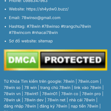
Phone: 0986347963
Website:
https://sh4ydw0.buzz/
Email:
78winso@gmail.com
Hashtag: #78win #78winso #trangchu78win
#78wincom #nhacai78win
Sơ đồ website:
sitemap
Từ Khóa Tìm kiếm trên google: 78win | 78win.com |
78win so | 78 win | trang chủ 78win | link vào 78win |
78win vn | 78wint1 | 78win01 | 78win co | 78win pro |
78win uk | 78win dev | 78win net | nhà cái 78win |
đăng nhập 78win | đăng ký 78win | nạp tiền 78win |