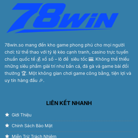
Mơ
Đánh
Con
Gì
Trúng
Lớn
2025
78win.so
mang đến kho game phong phú cho mọi người
chơi: từ thể thao với tỷ lệ kèo cạnh tranh, casino trực tuyến
chuẩn quốc tế 💰 xổ số – lô đề siêu tốc 🎰. Không thể thiếu
những siêu phẩm giải trí như bắn cá, đá gà và game bài đổi
thưởng 🏆. Một không gian chơi game công bằng, tiện lợi và
uy tín hàng đầu 🎉.
LIÊN KẾT NHANH
Giới Thiệu
Chính Sách Bảo Mật
Miễn Trừ Trách Nhiệm