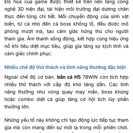
Đồ họa của game được thiết kế trên nền tảng công
nghệ 3D hiện đại, tái hiện môi trường đại dương chân
thực đến từng chi tiết. Mỗi chuyển động của sinh vật
biển, từ cá nhỏ đến cá boss khổng lồ, đều được mô
phỏng mượt mà, tạo cảm giác hứng thú cho người
tham gia. Âm thanh sống động, kết hợp cùng hiệu ứng
nổ khi tiêu diệt mục tiêu, giúp gia tăng sự kịch tính và
cảm giác chinh phục.
Nhiều chế độ thử thách và tính năng thưởng đặc biệt
Ngoài chế độ cơ bản,
bắn cá H5
78WIN còn tích hợp
nhiều thử thách với cấp độ khó tăng dần. Các tính
năng thưởng như vòng quay may mắn, boss khủng
hoặc combo diệt cá giúp tăng cơ hội tích lũy phần
thưởng lớn.
Những yếu tố này không chỉ tạo động lực tiếp tục tham
gia mà còn mang đến sự mới lạ trong mỗi phiên chơi.