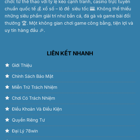
chơi: từ thể thao với tỷ lệ kèo cạnh tranh, casino trực tuyến
chuẩn quốc tế 💰 xổ số – lô đề siêu tốc 🎰. Không thể thiếu
những siêu phẩm giải trí như bắn cá, đá gà và game bài đổi
thưởng 🏆. Một không gian chơi game công bằng, tiện lợi và
uy tín hàng đầu 🎉.
LIÊN KẾT NHANH
Giới Thiệu
Chính Sách Bảo Mật
Miễn Trừ Trách Nhiệm
Chơi Có Trách Nhiệm
Điều Khoản Và Điều Kiện
Quyền Riêng Tư
Đại Lý 78win