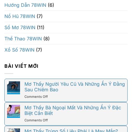
Hướng Dẫn 78WIN
(6)
Nổ Hũ 78WIN
(7)
Sổ Mơ 78WIN
(11)
Thể Thao 78WIN
(8)
Xổ Số 78WIN
(7)
BÀI VIẾT MỚI
Mơ Thấy Người Yêu Cũ Và Những Ẩn Ý Đằng
Sau Chiêm Bao
on
Comments Off
Mơ
Thấy
Mơ Thấy Bà Ngoại Mất Và Những Ẩn Ý Đặc
Người
Biệt Cần Biết
Yêu
on
Comments Off
Cũ
Mơ
Và
Thấy
Mơ Thấy Trúng Số Liệu Phải Là May Mắn?
Những