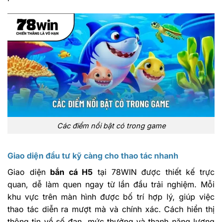
Các điểm nổi bật có trong game
Giao diện đầu tư kỹ càng cho thao tác nhanh
Giao diện
bắn cá H5
tại 78WIN được thiết kế trực
quan, dễ làm quen ngay từ lần đầu trải nghiệm. Mỗi
khu vực trên màn hình được bố trí hợp lý, giúp việc
thao tác diễn ra mượt mà và chính xác. Cách hiển thị
thông tin về số đạn, mức thưởng và thanh năng lượng