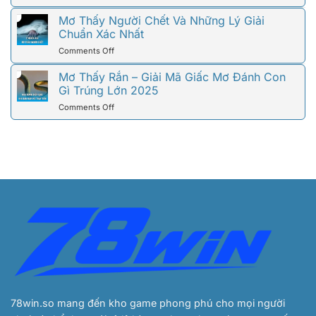
Các
Mơ
Là
Con
Thấy
Mơ Thấy Người Chết Và Những Lý Giải
Điềm
Số
Bà
Chuẩn Xác Nhất
Báo
Liên
Nội
Gì?
Quan
on
Comments Off
Mất
Nên
Mơ
Mang
Chọn
Thấy
Mơ Thấy Rắn – Giải Mã Giấc Mơ Đánh Con
Thông
Số
Người
Gì Trúng Lớn 2025
Điệp
Nào?
Chết
Gì?
on
Comments Off
Và
Đánh
Mơ
Những
Số
Thấy
Lý
Nào?
Rắn
Giải
–
Chuẩn
Giải
Xác
Mã
Nhất
Giấc
Mơ
Đánh
Con
Gì
Trúng
Lớn
2025
78win.so
mang đến kho game phong phú cho mọi người