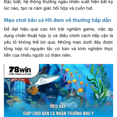
Đặc biệt, hệ thống thưởng ngẫu nhiên xuất hiện bất kỳ
lúc nào, tạo ra cảm giác hồi hộp và cuốn hút.
Mẹo chơi bắn cá H5 đem về thưởng hấp dẫn
Để đạt hiệu quả cao khi trải nghiệm game, việc áp
dụng chiến thuật hợp lý và điều chỉnh cách tiếp cận là
yếu tố không thể bỏ qua. Những mẹo dưới đây được
tổng hợp từ nguyên tắc cơ bản và kinh nghiệm thực
tiễn của nhiều người có thâm niên.