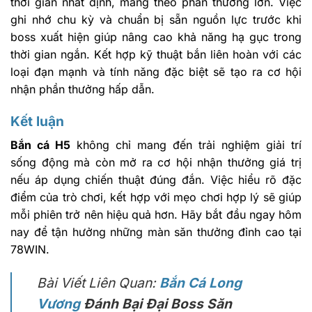
thời gian nhất định, mang theo phần thưởng lớn. Việc
ghi nhớ chu kỳ và chuẩn bị sẵn nguồn lực trước khi
boss xuất hiện giúp nâng cao khả năng hạ gục trong
thời gian ngắn. Kết hợp kỹ thuật bắn liên hoàn với các
loại đạn mạnh và tính năng đặc biệt sẽ tạo ra cơ hội
nhận phần thưởng hấp dẫn.
Kết luận
Bắn cá H5
không chỉ mang đến trải nghiệm giải trí
sống động mà còn mở ra cơ hội nhận thưởng giá trị
nếu áp dụng chiến thuật đúng đắn. Việc hiểu rõ đặc
điểm của trò chơi, kết hợp với mẹo chơi hợp lý sẽ giúp
mỗi phiên trở nên hiệu quả hơn. Hãy bắt đầu ngay hôm
nay để tận hưởng những màn săn thưởng đỉnh cao tại
78WIN.
Bài Viết Liên Quan:
Bắn Cá Long
Vương
Đánh Bại Đại Boss Săn