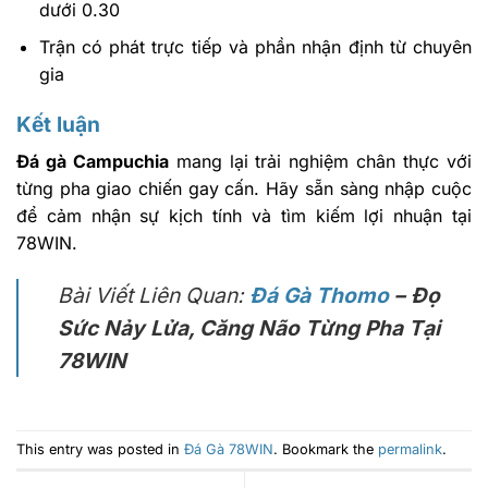
dưới 0.30
Trận có phát trực tiếp và phần nhận định từ chuyên
gia
Kết luận
Đá gà Campuchia
mang lại trải nghiệm chân thực với
từng pha giao chiến gay cấn. Hãy sẵn sàng nhập cuộc
để cảm nhận sự kịch tính và tìm kiếm lợi nhuận tại
78WIN.
Bài Viết Liên Quan:
Đá Gà Thomo
– Đọ
Sức Nảy Lửa, Căng Não Từng Pha Tại
78WIN
This entry was posted in
Đá Gà 78WIN
. Bookmark the
permalink
.