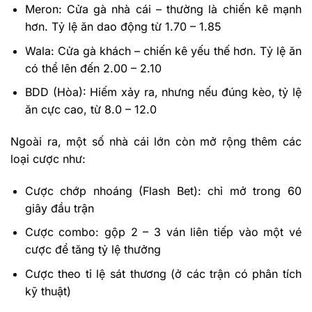
Meron: Cửa gà nhà cái – thường là chiến kê mạnh
hơn. Tỷ lệ ăn dao động từ 1.70 – 1.85
Wala: Cửa gà khách – chiến kê yếu thế hơn. Tỷ lệ ăn
có thể lên đến 2.00 – 2.10
BDD (Hòa): Hiếm xảy ra, nhưng nếu đúng kèo, tỷ lệ
ăn cực cao, từ 8.0 – 12.0
Ngoài ra, một số nhà cái lớn còn mở rộng thêm các
loại cược như:
Cược chớp nhoáng (Flash Bet): chỉ mở trong 60
giây đầu trận
Cược combo: gộp 2 – 3 ván liên tiếp vào một vé
cược để tăng tỷ lệ thưởng
Cược theo tỉ lệ sát thương (ở các trận có phân tích
kỹ thuật)