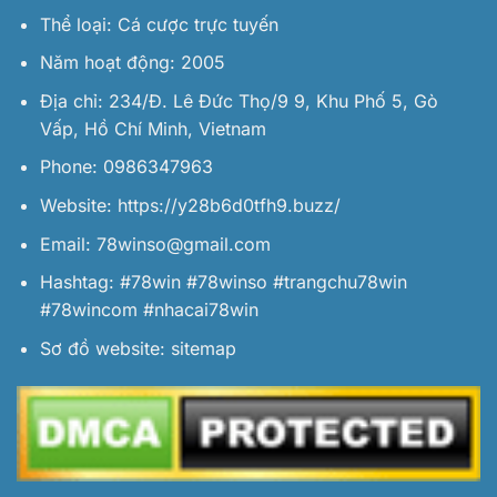
Thể loại: Cá cược trực tuyến
Năm hoạt động: 2005
Địa chỉ: 234/Đ. Lê Đức Thọ/9 9, Khu Phố 5, Gò
Vấp, Hồ Chí Minh, Vietnam
Phone: 0986347963
Website:
https://y28b6d0tfh9.buzz/
Email:
78winso@gmail.com
Hashtag: #78win #78winso #trangchu78win
#78wincom #nhacai78win
Sơ đồ website:
sitemap