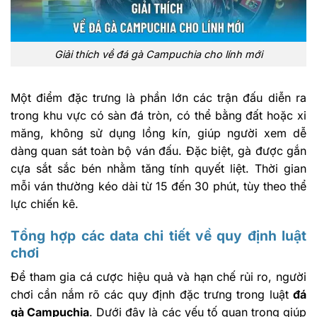
Giải thích về đá gà Campuchia cho lính mới
Một điểm đặc trưng là phần lớn các trận đấu diễn ra
trong khu vực có sàn đá tròn, có thể bằng đất hoặc xi
măng, không sử dụng lồng kín, giúp người xem dễ
dàng quan sát toàn bộ ván đấu. Đặc biệt, gà được gắn
cựa sắt sắc bén nhằm tăng tính quyết liệt. Thời gian
mỗi ván thường kéo dài từ 15 đến 30 phút, tùy theo thể
lực chiến kê.
Tổng hợp các data chi tiết về quy định luật
chơi
Để tham gia cá cược hiệu quả và hạn chế rủi ro, người
chơi cần nắm rõ các quy định đặc trưng trong luật
đá
gà Campuchia
. Dưới đây là các yếu tố quan trọng giúp