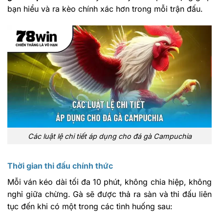
bạn hiểu và ra kèo chính xác hơn trong mỗi trận đấu.
Các luật lệ chi tiết áp dụng cho đá gà Campuchia
Thời gian thi đấu chính thức
Mỗi ván kéo dài tối đa 10 phút, không chia hiệp, không
nghỉ giữa chừng. Gà sẽ được thả ra sàn và thi đấu liên
tục đến khi có một trong các tình huống sau: