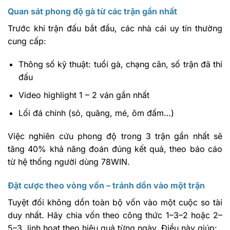
Quan sát phong độ gà từ các trận gần nhất
Trước khi trận đấu bắt đầu, các nhà cái uy tín thường
cung cấp:
Thông số kỹ thuật: tuổi gà, chạng cân, số trận đã thi
đấu
Video highlight 1 – 2 ván gần nhất
Lối đá chính (sỏ, quăng, mé, ôm đấm…)
Việc nghiên cứu phong độ trong 3 trận gần nhất sẽ
tăng 40% khả năng đoán đúng kết quả, theo báo cáo
từ hệ thống người dùng 78WIN.
Đặt cược theo vòng vốn – tránh dồn vào một trận
Tuyệt đối không dồn toàn bộ vốn vào một cuộc so tài
duy nhất. Hãy chia vốn theo công thức 1–3–2 hoặc 2–
5–3, linh hoạt theo hiệu quả từng ngày. Điều này giúp: