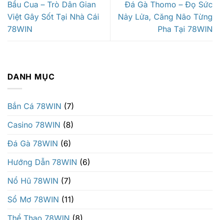
Bầu Cua – Trò Dân Gian
Đá Gà Thomo – Đọ Sức
Việt Gây Sốt Tại Nhà Cái
Nảy Lửa, Căng Não Từng
78WIN
Pha Tại 78WIN
DANH MỤC
Bắn Cá 78WIN
(7)
Casino 78WIN
(8)
Đá Gà 78WIN
(6)
Hướng Dẫn 78WIN
(6)
Nổ Hũ 78WIN
(7)
Sổ Mơ 78WIN
(11)
Thể Thao 78WIN
(8)