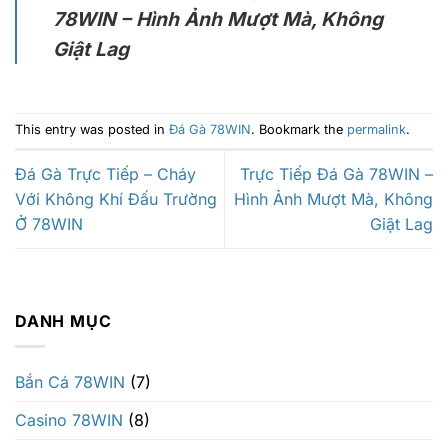
78WIN – Hình Ảnh Mượt Mà, Không
Giật Lag
This entry was posted in
Đá Gà 78WIN
. Bookmark the
permalink
.
Đá Gà Trực Tiếp – Cháy
Trực Tiếp Đá Gà 78WIN –
Với Không Khí Đấu Trường
Hình Ảnh Mượt Mà, Không
Ở 78WIN
Giật Lag
DANH MỤC
Bắn Cá 78WIN
(7)
Casino 78WIN
(8)