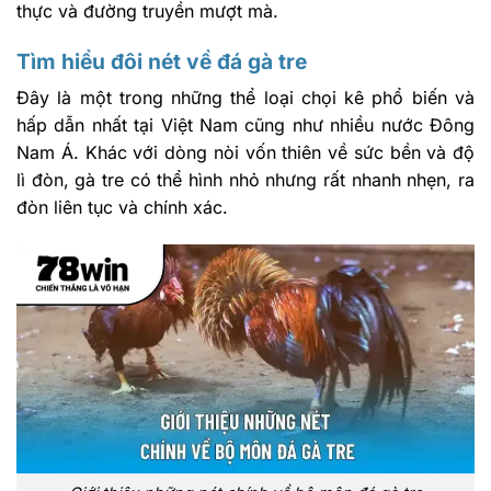
thực và đường truyền mượt mà.
Tìm hiểu đôi nét về đá gà tre
Đây là một trong những thể loại chọi kê phổ biến và
hấp dẫn nhất tại Việt Nam cũng như nhiều nước Đông
Nam Á. Khác với dòng nòi vốn thiên về sức bền và độ
lì đòn, gà tre có thể hình nhỏ nhưng rất nhanh nhẹn, ra
đòn liên tục và chính xác.