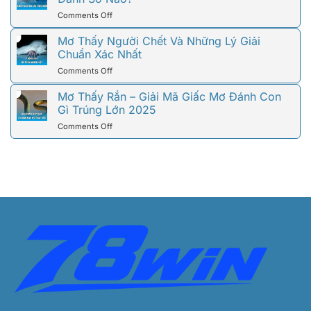
Đủ
Nội
Và
on
Comments Off
Mất
Các
Mơ
Là
Con
Thấy
Mơ Thấy Người Chết Và Những Lý Giải
Điềm
Số
Bà
Chuẩn Xác Nhất
Báo
Liên
Nội
Gì?
Quan
on
Comments Off
Mất
Nên
Mơ
Mang
Chọn
Thấy
Mơ Thấy Rắn – Giải Mã Giấc Mơ Đánh Con
Thông
Số
Người
Gì Trúng Lớn 2025
Điệp
Nào?
Chết
Gì?
on
Comments Off
Và
Đánh
Mơ
Những
Số
Thấy
Lý
Nào?
Rắn
Giải
–
Chuẩn
Giải
Xác
Mã
Nhất
Giấc
Mơ
Đánh
Con
Gì
Trúng
Lớn
2025