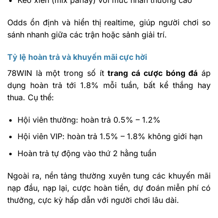
Kèo xiên (mix parlay) với mức nhân thưởng cao
Odds ổn định và hiển thị realtime, giúp người chơi so
sánh nhanh giữa các trận hoặc sảnh giải trí.
Tỷ lệ hoàn trả và khuyến mãi cực hời
78WIN là một trong số ít
trang cá cược bóng đá
áp
dụng hoàn trả tới 1.8% mỗi tuần, bất kể thắng hay
thua. Cụ thể:
Hội viên thường: hoàn trả 0.5% – 1.2%
Hội viên VIP: hoàn trả 1.5% – 1.8% không giới hạn
Hoàn trả tự động vào thứ 2 hằng tuần
Ngoài ra, nền tảng thường xuyên tung các khuyến mãi
nạp đầu, nạp lại, cược hoàn tiền, dự đoán miễn phí có
thưởng, cực kỳ hấp dẫn với người chơi lâu dài.