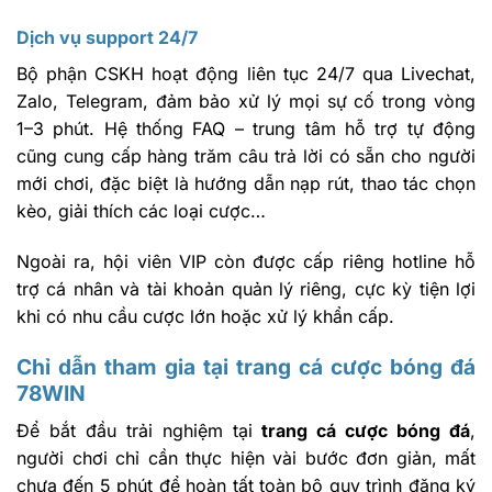
Dịch vụ support 24/7
Bộ phận CSKH hoạt động liên tục 24/7 qua Livechat,
Zalo, Telegram, đảm bảo xử lý mọi sự cố trong vòng
1–3 phút. Hệ thống FAQ – trung tâm hỗ trợ tự động
cũng cung cấp hàng trăm câu trả lời có sẵn cho người
mới chơi, đặc biệt là hướng dẫn nạp rút, thao tác chọn
kèo, giải thích các loại cược…
Ngoài ra, hội viên VIP còn được cấp riêng hotline hỗ
trợ cá nhân và tài khoản quản lý riêng, cực kỳ tiện lợi
khi có nhu cầu cược lớn hoặc xử lý khẩn cấp.
Chỉ dẫn tham gia tại trang cá cược bóng đá
78WIN
Để bắt đầu trải nghiệm tại
trang cá cược bóng đá
,
người chơi chỉ cần thực hiện vài bước đơn giản, mất
chưa đến 5 phút để hoàn tất toàn bộ quy trình đăng ký