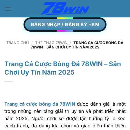
Skip
to
content
ĐĂNG NHẬP / ĐĂNG KÝ +KM
TRANG CHỦ
/
THỂ THAO 78WIN
/
TRANG CÁ CƯỢC BÓNG ĐÁ
78WIN – SÂN CHƠI UY TÍN NĂM 2025
Trang Cá Cược Bóng Đá 78WIN – Sân
Chơi Uy Tín Năm 2025
Trang cá cược bóng đá
78WIN
được đánh giá là một
trong những nền tảng giải trí uy tín và phát triển nhất
năm 2025. Người chơi sẽ được tận hưởng tỷ lệ kèo
cạnh tranh, đa dạng lựa chọn và giao diện thân thiện