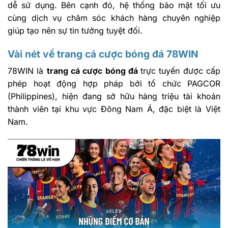
dễ sử dụng. Bên cạnh đó, hệ thống bảo mật tối ưu
cùng dịch vụ chăm sóc khách hàng chuyên nghiệp
giúp tạo nên sự tin tưởng tuyệt đối.
Vài nét về trang cá cược bóng đá 78WIN
78WIN là
trang cá cược bóng đá
trực tuyến được cấp
phép hoạt động hợp pháp bởi tổ chức PAGCOR
(Philippines), hiện đang sở hữu hàng triệu tài khoản
thành viên tại khu vực Đông Nam Á, đặc biệt là Việt
Nam.