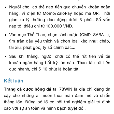
Người chơi có thể nạp tiền qua chuyển khoản ngân
hàng, ví điện tử Momo/ZaloPay hoặc mã QR. Thời
gian xử lý thường dao động dưới 3 phút. Số vốn
nạp tối thiểu chỉ từ 100.000 VNĐ.
Vào mục Thể Thao, chọn sảnh cược (CMD, SABA…),
tìm trận đấu yêu thích và chọn loại kèo như: chấp,
tài xỉu, phạt góc, tỷ số chính xác…
Sau khi thắng, người chơi có thể rút tiền về tài
khoản ngân hàng bất kỳ lúc nào. Thao tác rút tiền
cực nhanh, chỉ 5–10 phút là hoàn tất.
Kết luận
Trang cá cược bóng đá
tại 78WIN là địa chỉ đáng tin
cậy cho những ai muốn thỏa mãn đam mê và chiến
thắng lớn. Đừng bỏ lỡ cơ hội trải nghiệm giải trí đỉnh
cao với sự an toàn và minh bạch tuyệt đối.