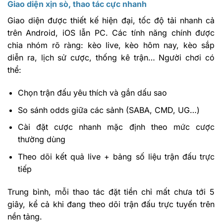
Giao diện xịn sò, thao tác cực nhanh
Giao diện được thiết kế hiện đại, tốc độ tải nhanh cả
trên Android, iOS lẫn PC. Các tính năng chính được
chia nhóm rõ ràng: kèo live, kèo hôm nay, kèo sắp
diễn ra, lịch sử cược, thống kê trận… Người chơi có
thể:
Chọn trận đấu yêu thích và gắn dấu sao
So sánh odds giữa các sảnh (SABA, CMD, UG…)
Cài đặt cược nhanh mặc định theo mức cược
thường dùng
Theo dõi kết quả live + bảng số liệu trận đấu trực
tiếp
Trung bình, mỗi thao tác đặt tiền chỉ mất chưa tới 5
giây, kể cả khi đang theo dõi trận đấu trực tuyến trên
nền tảng.