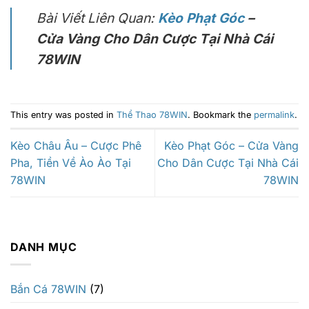
Bài Viết Liên Quan:
Kèo Phạt Góc
–
Cửa Vàng Cho Dân Cược Tại Nhà Cái
78WIN
This entry was posted in
Thể Thao 78WIN
. Bookmark the
permalink
.
Kèo Châu Âu – Cược Phê
Kèo Phạt Góc – Cửa Vàng
Pha, Tiền Về Ào Ào Tại
Cho Dân Cược Tại Nhà Cái
78WIN
78WIN
DANH MỤC
Bắn Cá 78WIN
(7)