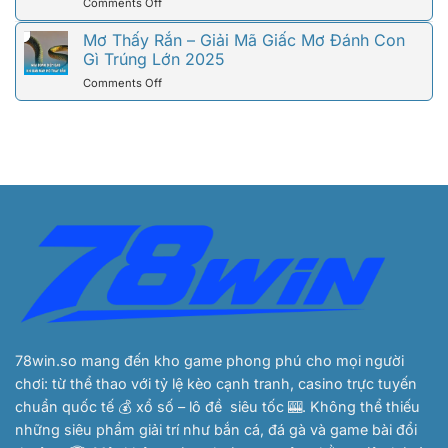
on
Comments Off
Mất
Nên
Mơ
Mang
Chọn
Thấy
Mơ Thấy Rắn – Giải Mã Giấc Mơ Đánh Con
Thông
Số
Người
Gì Trúng Lớn 2025
Điệp
Nào?
Chết
Gì?
on
Comments Off
Và
Đánh
Mơ
Những
Số
Thấy
Lý
Nào?
Rắn
Giải
–
Chuẩn
Giải
Xác
Mã
Nhất
Giấc
Mơ
Đánh
Con
Gì
Trúng
Lớn
2025
78win.so
mang đến kho game phong phú cho mọi người
chơi: từ thể thao với tỷ lệ kèo cạnh tranh, casino trực tuyến
chuẩn quốc tế 💰 xổ số – lô đề siêu tốc 🎰. Không thể thiếu
những siêu phẩm giải trí như bắn cá, đá gà và game bài đổi