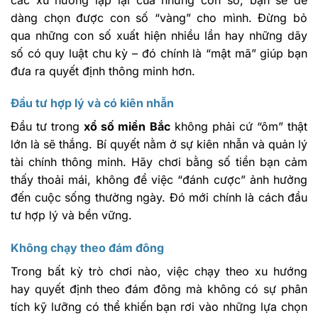
dàng chọn được con số “vàng” cho mình. Đừng bỏ
qua những con số xuất hiện nhiều lần hay những dãy
số có quy luật chu kỳ – đó chính là “mật mã” giúp bạn
đưa ra quyết định thông minh hơn.
Đầu tư hợp lý và có kiên nhẫn
Đầu tư trong
xổ số miền Bắc
không phải cứ “ôm” thật
lớn là sẽ thắng. Bí quyết nằm ở sự kiên nhẫn và quản lý
tài chính thông minh. Hãy chơi bằng số tiền bạn cảm
thấy thoải mái, không để việc “đánh cược” ảnh hưởng
đến cuộc sống thường ngày. Đó mới chính là cách đầu
tư hợp lý và bền vững.
Không chạy theo đám đông
Trong bất kỳ trò chơi nào, việc chạy theo xu hướng
hay quyết định theo đám đông mà không có sự phân
tích kỹ lưỡng có thể khiến bạn rơi vào những lựa chọn