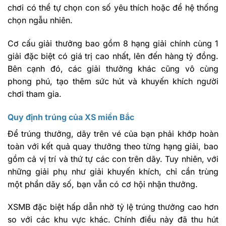
chơi có thể tự chọn con số yêu thích hoặc để hệ thống
chọn ngẫu nhiên.
Cơ cấu giải thưởng bao gồm 8 hạng giải chính cùng 1
giải đặc biệt có giá trị cao nhất, lên đến hàng tỷ đồng.
Bên cạnh đó, các giải thưởng khác cũng vô cùng
phong phú, tạo thêm sức hút và khuyến khích người
chơi tham gia.
Quy định trúng của XS miền Bắc
Để trúng thưởng, dãy trên vé của bạn phải khớp hoàn
toàn với kết quả quay thưởng theo từng hạng giải, bao
gồm cả vị trí và thứ tự các con trên dãy. Tuy nhiên, với
những giải phụ như giải khuyến khích, chỉ cần trùng
một phần dãy số, bạn vẫn có cơ hội nhận thưởng.
XSMB đặc biệt hấp dẫn nhờ tỷ lệ trúng thưởng cao hơn
so với các khu vực khác. Chính điều này đã thu hút