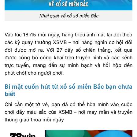
Khái quát về xổ số miền Bắc
Vào lúc 18h15 mỗi ngày, hàng triệu ánh mắt lại dõi theo
các kỳ quay thưởng XSMB – nơi hàng nghìn cơ hội đổi
đời được mở ra. Với 27 dãy số chiến thắng, kết quả
được công bố công khai trên truyền hình và các kênh
trực tuyến, mang đến sự minh bạch và hồi hộp đến
phút chót cho người chơi.
Bí mật cuốn hút từ xổ số miền Bắc bạn chưa
biết
Chỉ cần một tờ vé, bạn đã có thể hòa mình vào cuộc
chơi đầy màu sắc của XSMB – nơi may mắn và truyền
thống giao thoa mỗi ngày