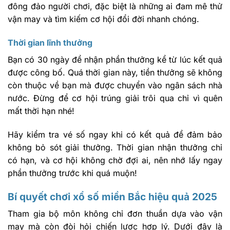
đông đảo người chơi, đặc biệt là những ai đam mê thử
vận may và tìm kiếm cơ hội đổi đời nhanh chóng.
Thời gian lĩnh thưởng
Bạn có 30 ngày để nhận phần thưởng kể từ lúc kết quả
được công bố. Quá thời gian này, tiền thưởng sẽ không
còn thuộc về bạn mà được chuyển vào ngân sách nhà
nước. Đừng để cơ hội trúng giải trôi qua chỉ vì quên
mất thời hạn nhé!
Hãy kiểm tra vé số ngay khi có kết quả để đảm bảo
không bỏ sót giải thưởng. Thời gian nhận thưởng chỉ
có hạn, và cơ hội không chờ đợi ai, nên nhớ lấy ngay
phần thưởng trước khi quá muộn!
Bí quyết chơi xổ số miền Bắc hiệu quả 2025
Tham gia bộ môn không chỉ đơn thuần dựa vào vận
may mà còn đòi hỏi chiến lược hợp lý. Dưới đây là