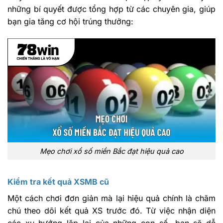
những bí quyết được tổng hợp từ các chuyên gia, giúp
bạn gia tăng cơ hội trúng thưởng:
Mẹo chơi xổ số miền Bắc đạt hiệu quả cao
Kiểm tra kết quả XSMB cũ
Một cách chơi đơn giản mà lại hiệu quả chính là chăm
chú theo dõi kết quả XS trước đó. Từ việc nhận diện
các xu hướng lặp lại của những con số, bạn sẽ dễ