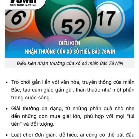
Điều kiện nhận thưởng của xổ số miền Bắc 78WIN
Trò chơi gắn liền với văn hóa, truyền thống của miền
Bắc, tạo cảm giác gần gũi, thân thuộc như một phần
trong cuộc sống.
Giải thưởng đa dạng, từ những phần quà nhỏ nhẹ
đến những cơn mưa giải lớn, phù hợp với mọi “túi
tiền” và đối tượng.
Luật chơi đơn giản, dễ hiểu, ai cũng có thể bắt đầu