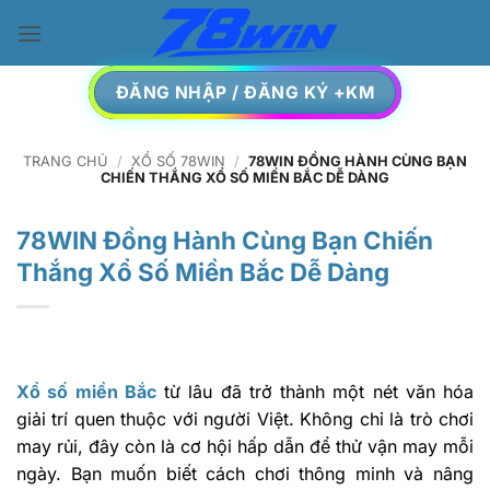
Skip
to
content
ĐĂNG NHẬP / ĐĂNG KÝ +KM
TRANG CHỦ
/
XỔ SỐ 78WIN
/
78WIN ĐỒNG HÀNH CÙNG BẠN
CHIẾN THẮNG XỔ SỐ MIỀN BẮC DỄ DÀNG
78WIN Đồng Hành Cùng Bạn Chiến
Thắng Xổ Số Miền Bắc Dễ Dàng
Xổ số miền Bắc
từ lâu đã trở thành một nét văn hóa
giải trí quen thuộc với người Việt. Không chỉ là trò chơi
may rủi, đây còn là cơ hội hấp dẫn để thử vận may mỗi
ngày. Bạn muốn biết cách chơi thông minh và nâng