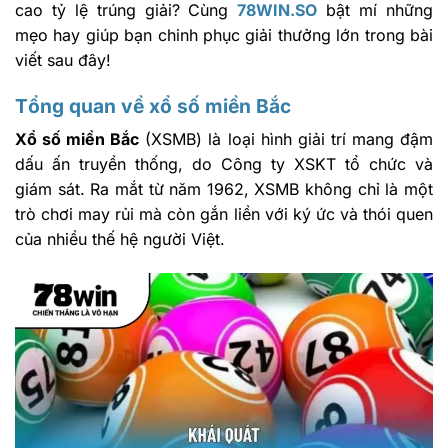
cao tỷ lệ trúng giải? Cùng
78WIN.SO
bật mí những
mẹo hay giúp bạn chinh phục giải thưởng lớn trong bài
viết sau đây!
Tổng quan về xổ số miền Bắc
Xổ số miền Bắc
(XSMB) là loại hình giải trí mang đậm
dấu ấn truyền thống, do Công ty XSKT tổ chức và
giám sát. Ra mắt từ năm 1962, XSMB không chỉ là một
trò chơi may rủi mà còn gắn liền với ký ức và thói quen
của nhiều thế hệ người Việt.